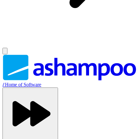
//
Home of Software