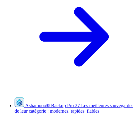
Ashampoo
®
Backup Pro 27
Les meilleures sauvegardes
de leur catégorie : modernes, rapides, fiables