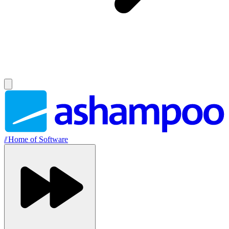
//
Home of Software