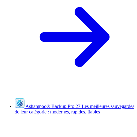
Ashampoo
®
Backup Pro 27
Les meilleures sauvegardes
de leur catégorie : modernes, rapides, fiables