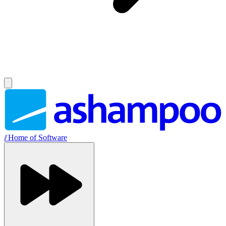
//
Home of Software