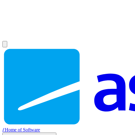
//
Home of Software