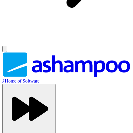
//
Home of Software