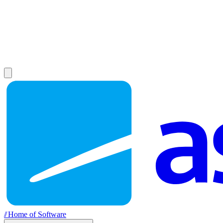
//
Home of Software