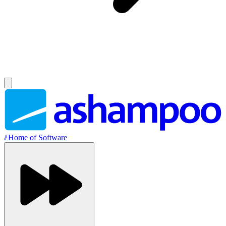
//
Home of Software