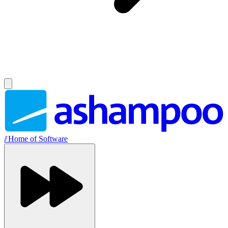
//
Home of Software