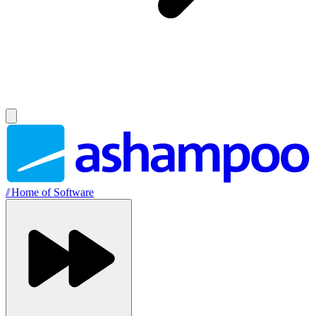
//
Home of Software