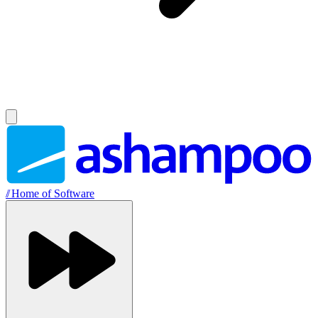
//
Home of Software