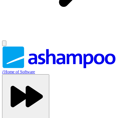
//
Home of Software