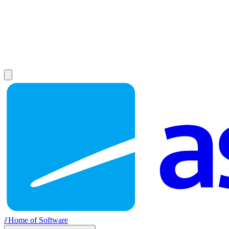
//
Home of Software