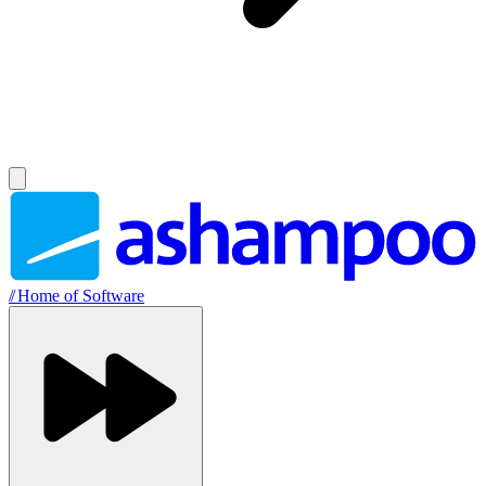
//
Home of Software