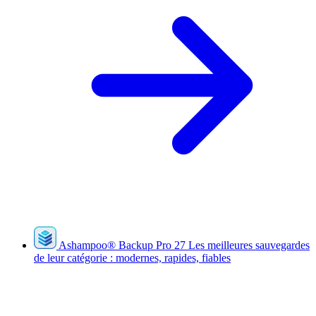
Ashampoo
®
Backup Pro 27
Les meilleures sauvegardes
de leur catégorie : modernes, rapides, fiables