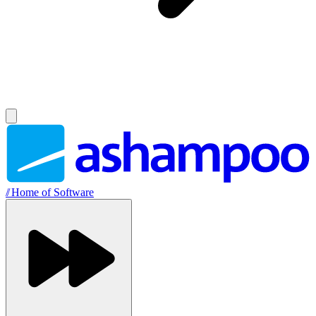
//
Home of Software