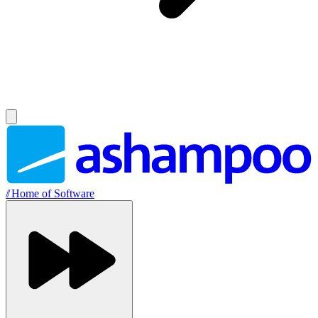
//
Home of Software