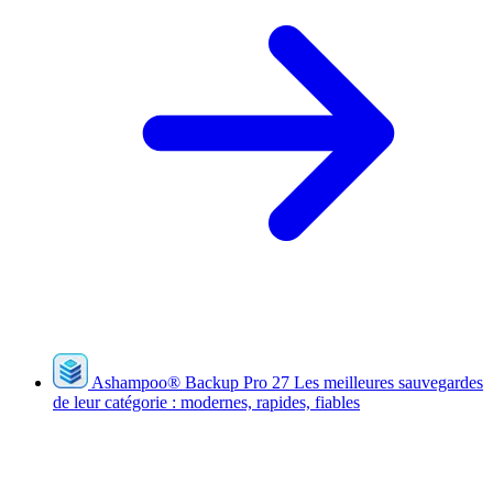
Ashampoo
®
Backup Pro 27
Les meilleures sauvegardes
de leur catégorie : modernes, rapides, fiables