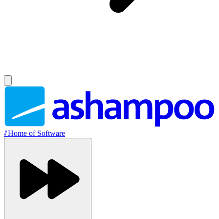
//
Home of Software