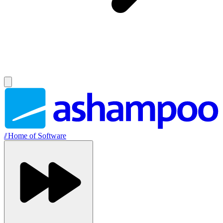
//
Home of Software