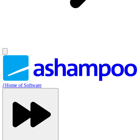
//
Home of Software