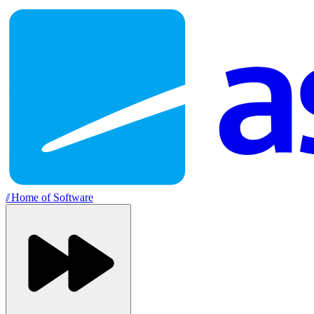
//
Home of Software