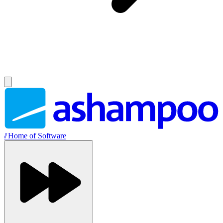
//
Home of Software