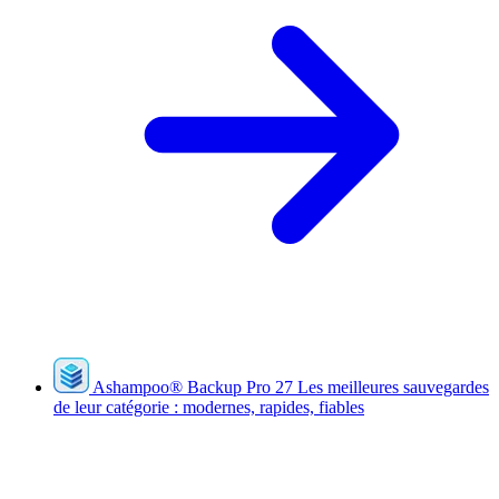
Ashampoo
®
Backup Pro 27
Les meilleures sauvegardes
de leur catégorie : modernes, rapides, fiables