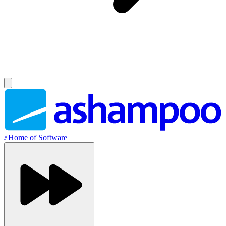
//
Home of Software