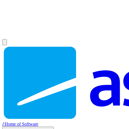
//
Home of Software