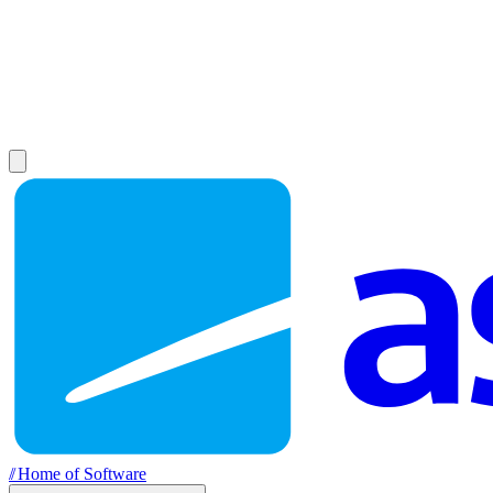
//
Home of Software