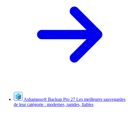
Ashampoo
®
Backup Pro 27
Les meilleures sauvegardes
de leur catégorie : modernes, rapides, fiables