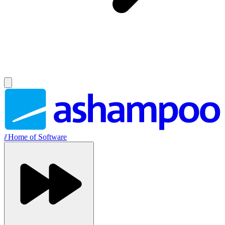
//
Home of Software