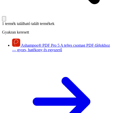
1 termék található
talált termékek
Gyakran keresett
Ashampoo
®
PDF Pro 5
A teljes csomag PDF-fájlokhoz
— gyors, hatékony és egyszerű