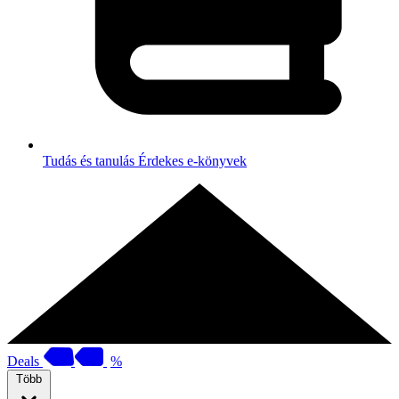
Tudás és tanulás
Érdekes e-könyvek
Deals
%
Több