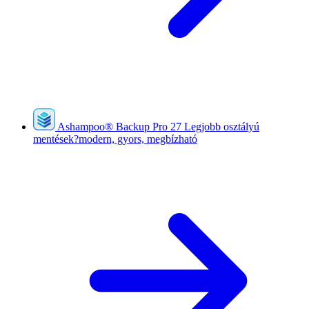
Ashampoo
®
Backup Pro 27
Legjobb osztályú
mentések?modern, gyors, megbízható