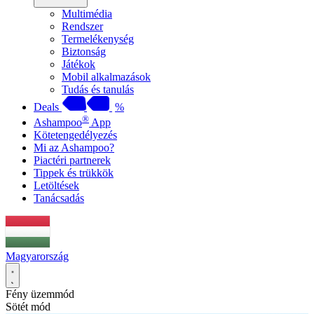
Multimédia
Rendszer
Termelékenység
Biztonság
Játékok
Mobil alkalmazások
Tudás és tanulás
Deals
%
®
Ashampoo
App
Kötetengedélyezés
Mi az Ashampoo?
Piactéri partnerek
Tippek és trükkök
Letöltések
Tanácsadás
Magyarország
Fény üzemmód
Sötét mód