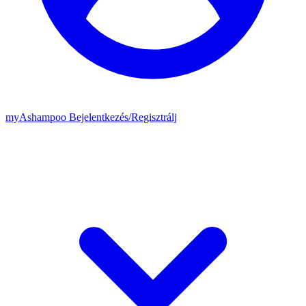
my
Ashampoo
Bejelentkezés
/
Regisztrálj