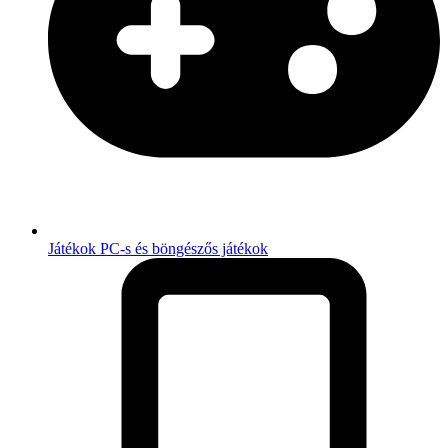
Játékok
PC-s és böngészős játékok