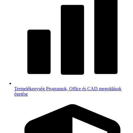
Termelékenység
Programok, Office és CAD megoldások
égetése