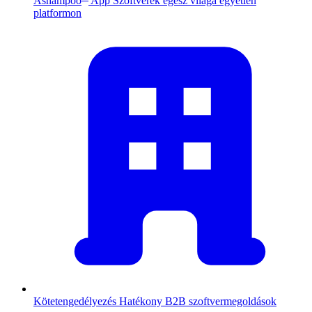
Ashampoo
App
Szoftverek egész világa egyetlen
platformon
Kötetengedélyezés
Hatékony B2B szoftvermegoldások