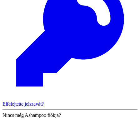
Elfelejtette jelszavát?
Nincs még Ashampoo fiókja?