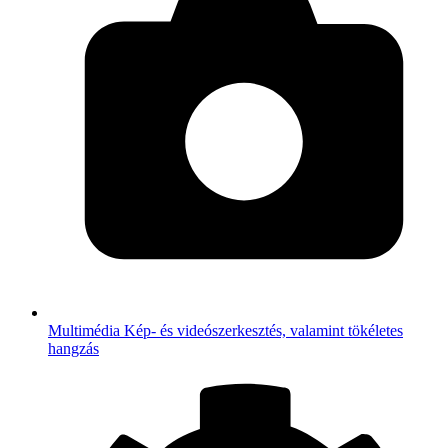
Multimédia
Kép- és videószerkesztés, valamint tökéletes
hangzás