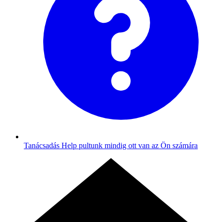
Tanácsadás
Help pultunk mindig ott van az Ön számára