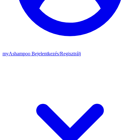
my
Ashampoo
Bejelentkezés
/
Regisztrálj