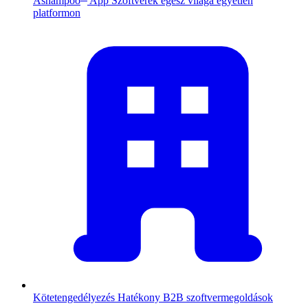
Ashampoo
App
Szoftverek egész világa egyetlen
platformon
Kötetengedélyezés
Hatékony B2B szoftvermegoldások