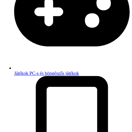
Játékok
PC-s és böngészős játékok