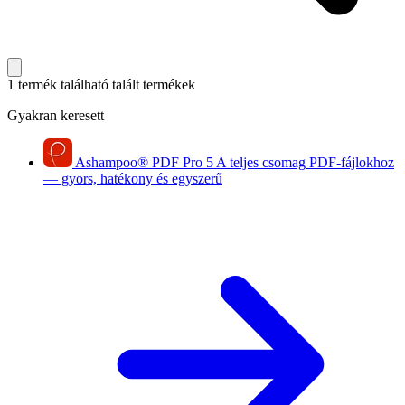
1 termék található
talált termékek
Gyakran keresett
Ashampoo
®
PDF Pro 5
A teljes csomag PDF-fájlokhoz
— gyors, hatékony és egyszerű