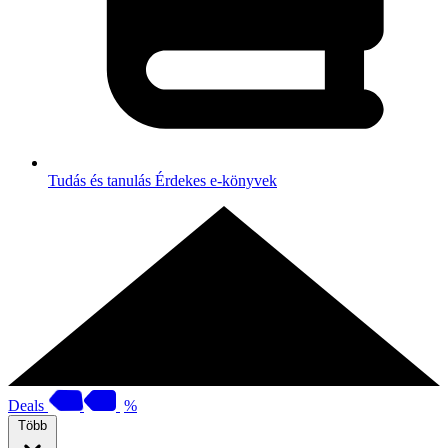
Tudás és tanulás
Érdekes e-könyvek
Deals
%
Több