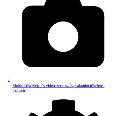
Multimédia
Kép- és videószerkesztés, valamint tökéletes
hangzás