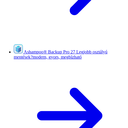
Ashampoo
®
Backup Pro 27
Legjobb osztályú
mentések?modern, gyors, megbízható