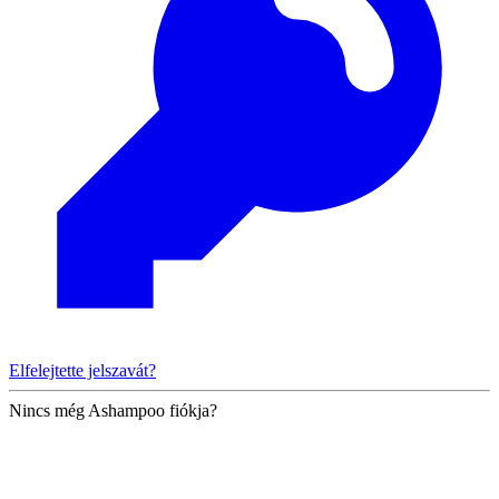
Elfelejtette jelszavát?
Nincs még Ashampoo fiókja?