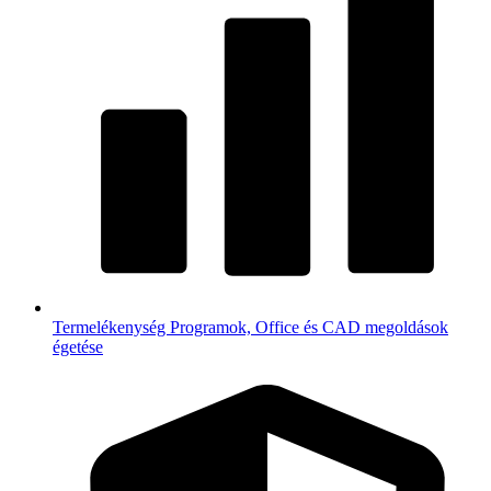
Termelékenység
Programok, Office és CAD megoldások
égetése