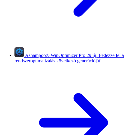
Ashampoo
®
WinOptimizer Pro 29
új!
Fedezze fel a
rendszeroptimalizálás következő generációját!