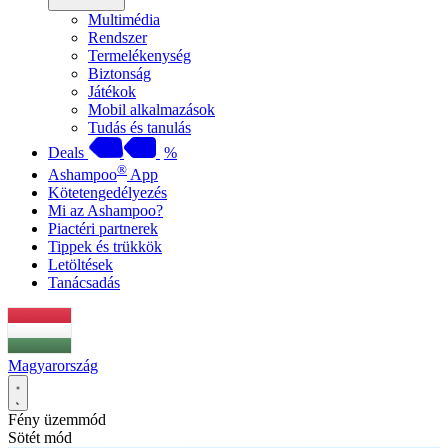
Multimédia
Rendszer
Termelékenység
Biztonság
Játékok
Mobil alkalmazások
Tudás és tanulás
Deals
%
®
Ashampoo
App
Kötetengedélyezés
Mi az Ashampoo?
Piactéri partnerek
Tippek és trükkök
Letöltések
Tanácsadás
Magyarország
Fény üzemmód
Sötét mód