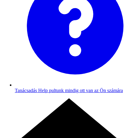
Tanácsadás
Help pultunk mindig ott van az Ön számára