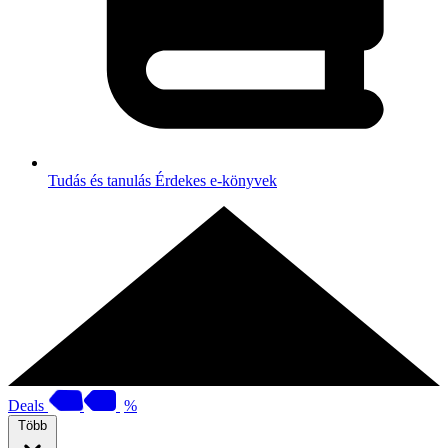
Tudás és tanulás
Érdekes e-könyvek
Deals
%
Több