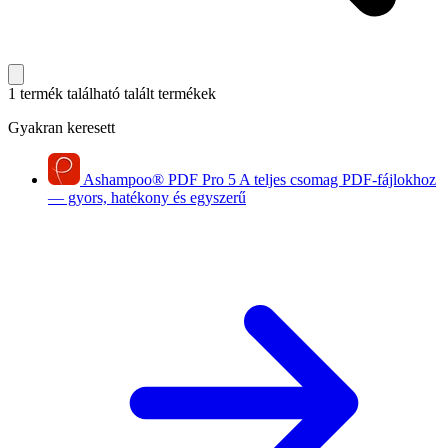
1 termék található
talált termékek
Gyakran keresett
Ashampoo
®
PDF Pro 5
A teljes csomag PDF-fájlokhoz
— gyors, hatékony és egyszerű