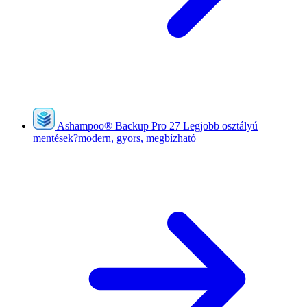
Ashampoo
®
Backup Pro 27
Legjobb osztályú
mentések?modern, gyors, megbízható