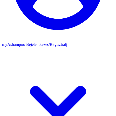
my
Ashampoo
Bejelentkezés
/
Regisztrálj