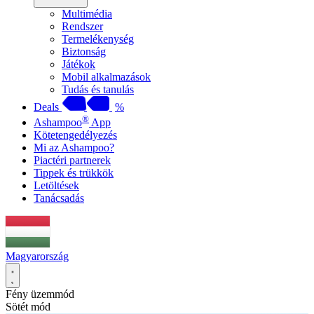
Multimédia
Rendszer
Termelékenység
Biztonság
Játékok
Mobil alkalmazások
Tudás és tanulás
Deals
%
®
Ashampoo
App
Kötetengedélyezés
Mi az Ashampoo?
Piactéri partnerek
Tippek és trükkök
Letöltések
Tanácsadás
Magyarország
Fény üzemmód
Sötét mód