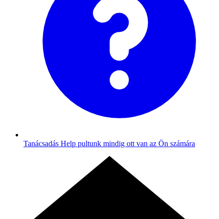
Tanácsadás
Help pultunk mindig ott van az Ön számára