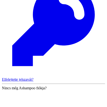
Elfelejtette jelszavát?
Nincs még Ashampoo fiókja?