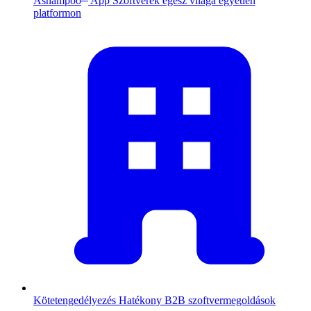
Ashampoo
App
Szoftverek egész világa egyetlen
platformon
Kötetengedélyezés
Hatékony B2B szoftvermegoldások