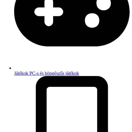
Játékok
PC-s és böngészős játékok