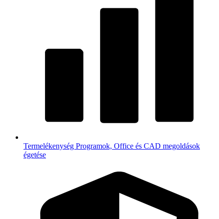
Termelékenység
Programok, Office és CAD megoldások
égetése