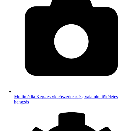
Multimédia
Kép- és videószerkesztés, valamint tökéletes
hangzás