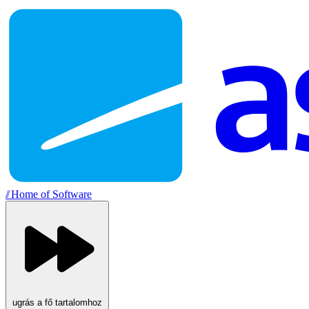
//
Home of Software
ugrás a fő tartalomhoz