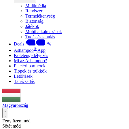
Multimédia
Rendszer
Termelékenység
Biztonság
Játékok
Mobil alkalmazások
Tudás és tanulás
Deals
%
®
Ashampoo
App
Kötetengedélyezés
Mi az Ashampoo?
Piactéri partnerek
Tippek és trükkök
Letöltések
Tanácsadás
Magyarország
Fény üzemmód
Sötét mód