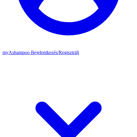
my
Ashampoo
Bejelentkezés
/
Regisztrálj