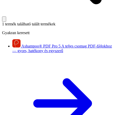
1 termék található
talált termékek
Gyakran keresett
Ashampoo
®
PDF Pro 5
A teljes csomag PDF-fájlokhoz
— gyors, hatékony és egyszerű