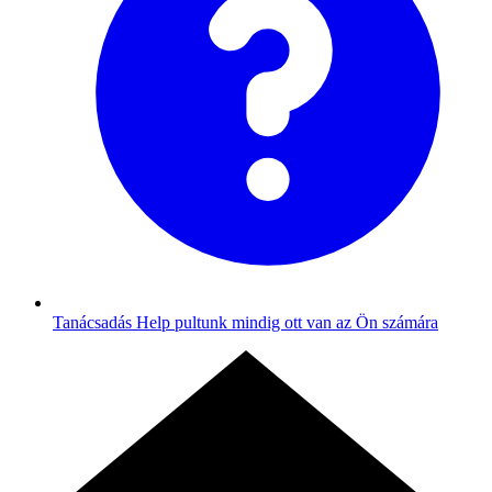
Tanácsadás
Help pultunk mindig ott van az Ön számára