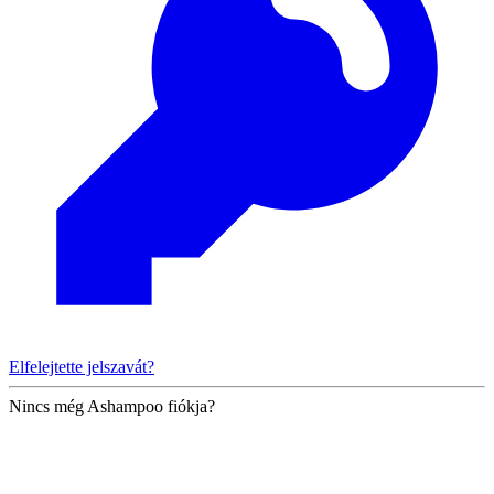
Elfelejtette jelszavát?
Nincs még Ashampoo fiókja?