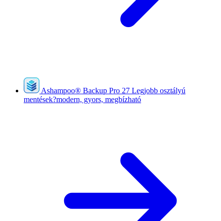
Ashampoo
®
Backup Pro 27
Legjobb osztályú
mentések?modern, gyors, megbízható