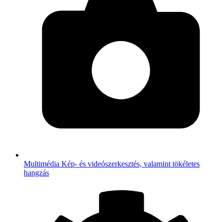
Multimédia
Kép- és videószerkesztés, valamint tökéletes
hangzás