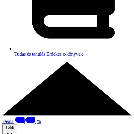
Tudás és tanulás
Érdekes e-könyvek
Deals
%
Több