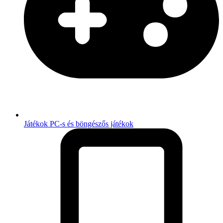
Játékok
PC-s és böngészős játékok