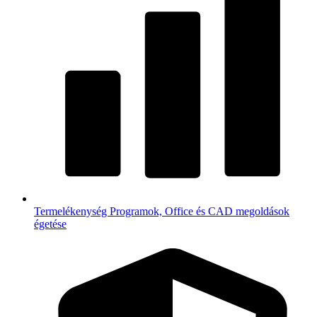
Termelékenység
Programok, Office és CAD megoldások
égetése