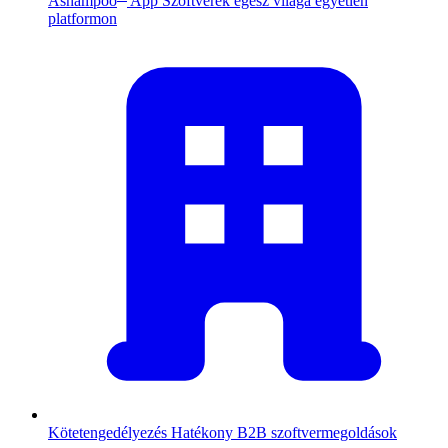
Ashampoo
App
Szoftverek egész világa egyetlen
platformon
Kötetengedélyezés
Hatékony B2B szoftvermegoldások