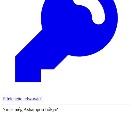
Elfelejtette jelszavát?
Nincs még Ashampoo fiókja?