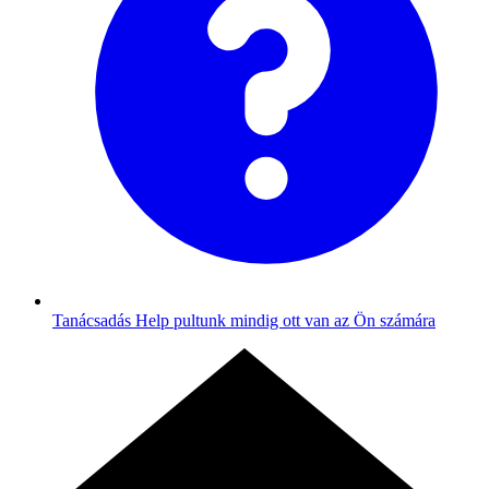
Tanácsadás
Help pultunk mindig ott van az Ön számára