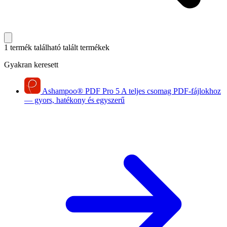
1 termék található
talált termékek
Gyakran keresett
Ashampoo
®
PDF Pro 5
A teljes csomag PDF-fájlokhoz
— gyors, hatékony és egyszerű