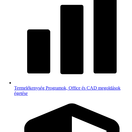
Termelékenység
Programok, Office és CAD megoldások
égetése