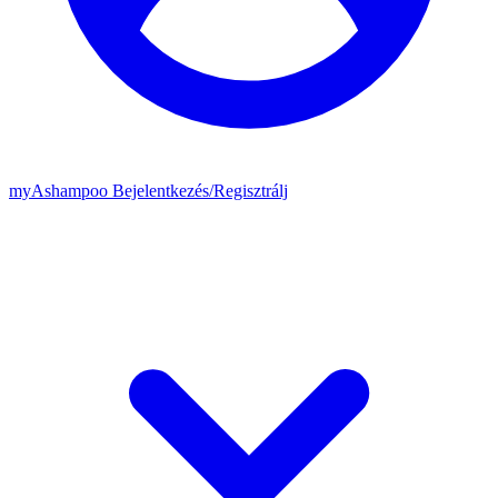
my
Ashampoo
Bejelentkezés
/
Regisztrálj