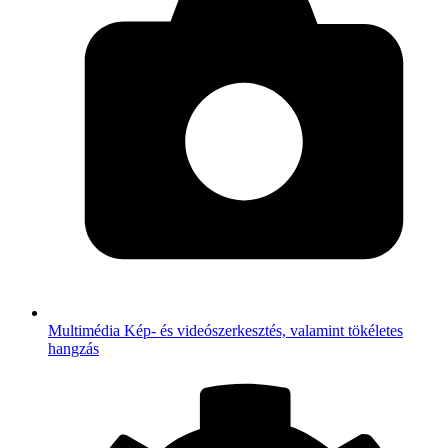
Multimédia
Kép- és videószerkesztés, valamint tökéletes
hangzás