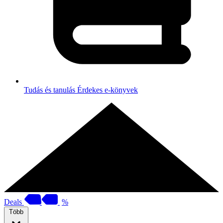
Tudás és tanulás
Érdekes e-könyvek
Deals
%
Több