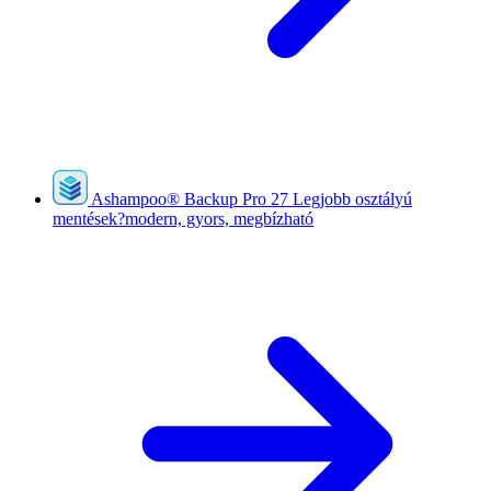
Ashampoo
®
Backup Pro 27
Legjobb osztályú
mentések?modern, gyors, megbízható