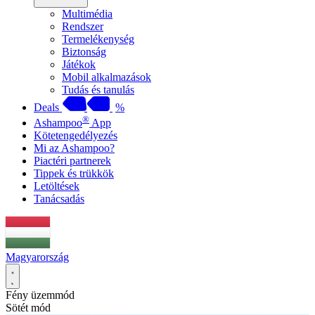
Multimédia
Rendszer
Termelékenység
Biztonság
Játékok
Mobil alkalmazások
Tudás és tanulás
Deals
%
®
Ashampoo
App
Kötetengedélyezés
Mi az Ashampoo?
Piactéri partnerek
Tippek és trükkök
Letöltések
Tanácsadás
Magyarország
Fény üzemmód
Sötét mód