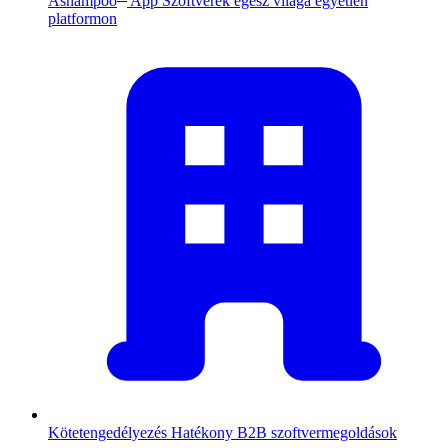
Ashampoo
App
Szoftverek egész világa egyetlen
platformon
Kötetengedélyezés
Hatékony B2B szoftvermegoldások