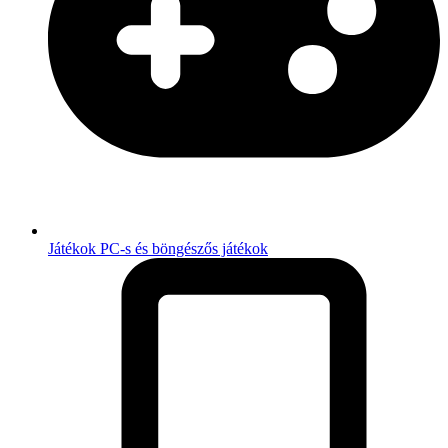
Játékok
PC-s és böngészős játékok