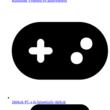
Biztonság
Védelem és adatvédelem
Játékok
PC-s és böngészős játékok