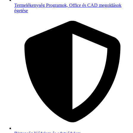
Termelékenység
Programok, Office és CAD megoldások
égetése