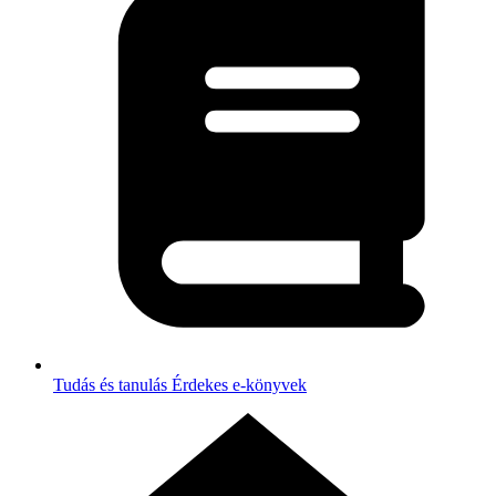
Tudás és tanulás
Érdekes e-könyvek