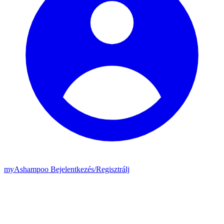
my
Ashampoo
Bejelentkezés
/
Regisztrálj