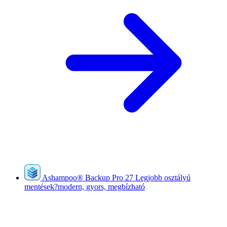
Ashampoo
®
Backup Pro 27
Legjobb osztályú
mentések?modern, gyors, megbízható