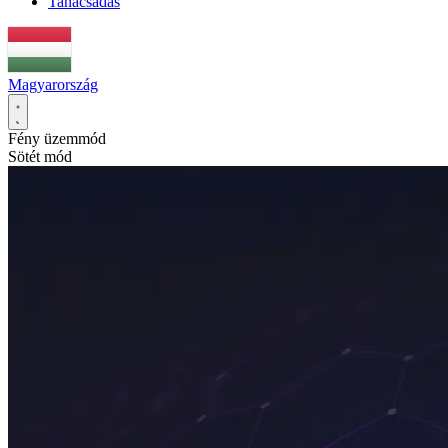
Tanácsadás
Magyarország
Fény üzemmód
Sötét mód