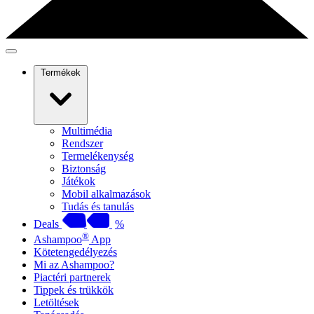
Termékek
Multimédia
Rendszer
Termelékenység
Biztonság
Játékok
Mobil alkalmazások
Tudás és tanulás
Deals
%
®
Ashampoo
App
Kötetengedélyezés
Mi az Ashampoo?
Piactéri partnerek
Tippek és trükkök
Letöltések