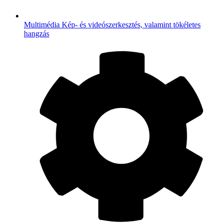
Multimédia
Kép- és videószerkesztés, valamint tökéletes
hangzás