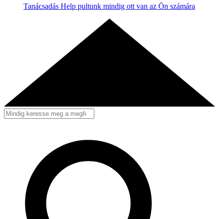
Tanácsadás
Help pultunk mindig ott van az Ön számára