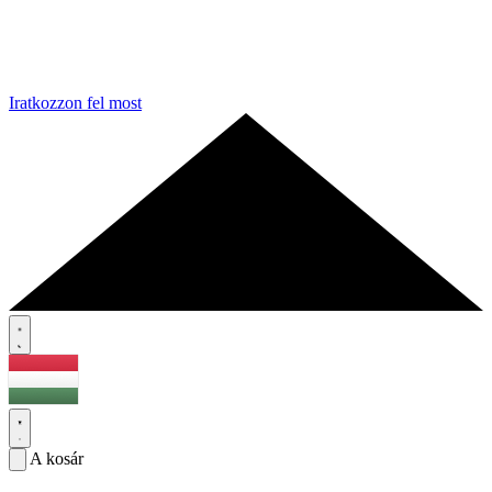
Iratkozzon fel most
A kosár