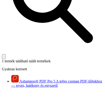
1 termék található
talált termékek
Gyakran keresett
Ashampoo
®
PDF Pro 5
A teljes csomag PDF-fájlokhoz
— gyors, hatékony és egyszerű