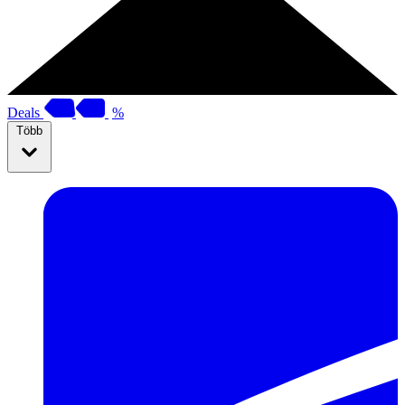
Deals
%
Több