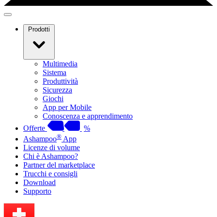
Prodotti
Multimedia
Sistema
Produttività
Sicurezza
Giochi
App per Mobile
Conoscenza e apprendimento
Offerte
%
®
Ashampoo
App
Licenze di volume
Chi è Ashampoo?
Partner del marketplace
Trucchi e consigli
Download
Supporto