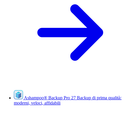
Ashampoo
®
Backup Pro 27
Backup di prima qualità:
moderni, veloci, affidabili