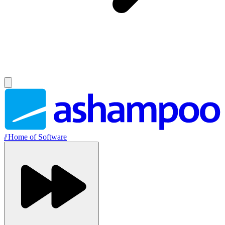
//
Home of Software