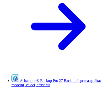
Ashampoo
®
Backup Pro 27
Backup di prima qualità:
moderni, veloci, affidabili