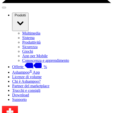
Prodotti
Multimedia
Sistema
Produttività
Sicurezza
Giochi
App per Mobile
Conoscenza e apprendimento
Offerte
%
®
Ashampoo
App
Licenze di volume
Chi è Ashampoo?
Partner del marketplace
Trucchi e consigli
Download
Supporto