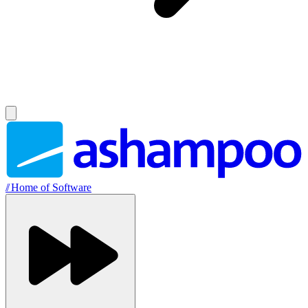
//
Home of Software