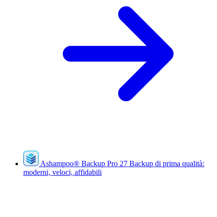
Ashampoo
®
Backup Pro 27
Backup di prima qualità:
moderni, veloci, affidabili