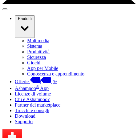
Prodotti
Multimedia
Sistema
Produttività
Sicurezza
Giochi
App per Mobile
Conoscenza e apprendimento
Offerte
%
®
Ashampoo
App
Licenze di volume
Chi è Ashampoo?
Partner del marketplace
Trucchi e consigli
Download
Supporto