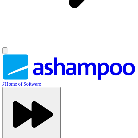
//
Home of Software