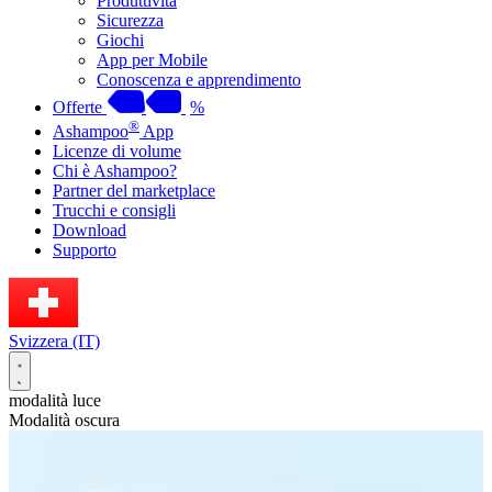
Produttività
Sicurezza
Giochi
App per Mobile
Conoscenza e apprendimento
Offerte
%
®
Ashampoo
App
Licenze di volume
Chi è Ashampoo?
Partner del marketplace
Trucchi e consigli
Download
Supporto
Svizzera (IT)
modalità luce
Modalità oscura