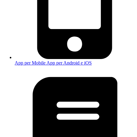
App per Mobile
App per Android e iOS