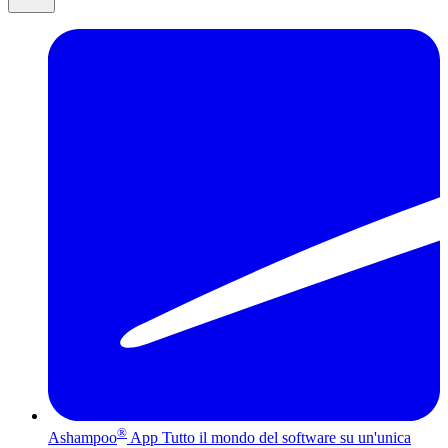
®
Ashampoo
App
Tutto il mondo del software su un'unica