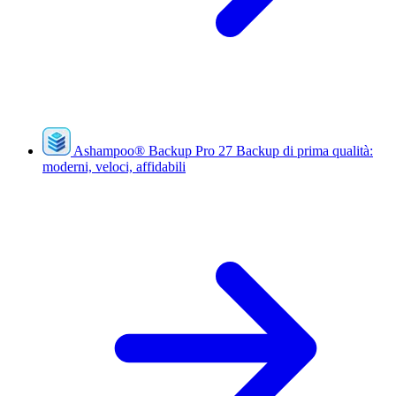
Ashampoo
®
Backup Pro 27
Backup di prima qualità:
moderni, veloci, affidabili