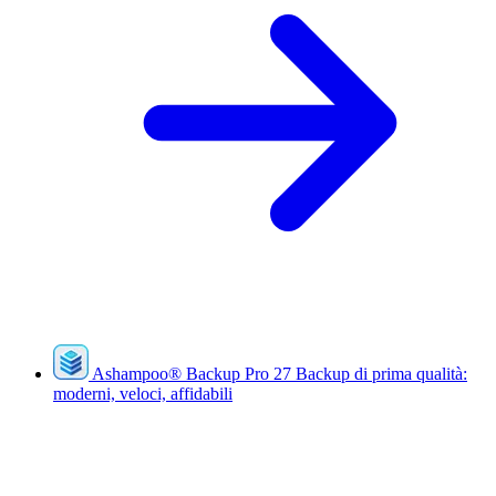
Ashampoo
®
Backup Pro 27
Backup di prima qualità:
moderni, veloci, affidabili