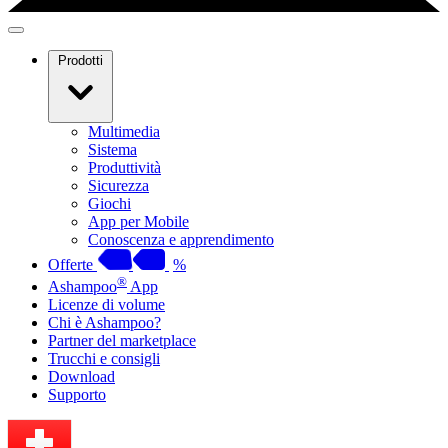
Prodotti
Multimedia
Sistema
Produttività
Sicurezza
Giochi
App per Mobile
Conoscenza e apprendimento
Offerte
%
®
Ashampoo
App
Licenze di volume
Chi è Ashampoo?
Partner del marketplace
Trucchi e consigli
Download
Supporto