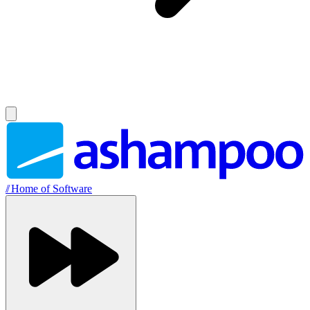
//
Home of Software