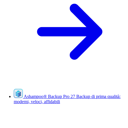
Ashampoo
®
Backup Pro 27
Backup di prima qualità:
moderni, veloci, affidabili