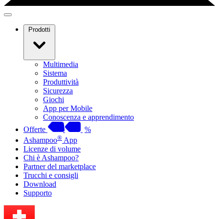
Prodotti
Multimedia
Sistema
Produttività
Sicurezza
Giochi
App per Mobile
Conoscenza e apprendimento
Offerte
%
®
Ashampoo
App
Licenze di volume
Chi è Ashampoo?
Partner del marketplace
Trucchi e consigli
Download
Supporto