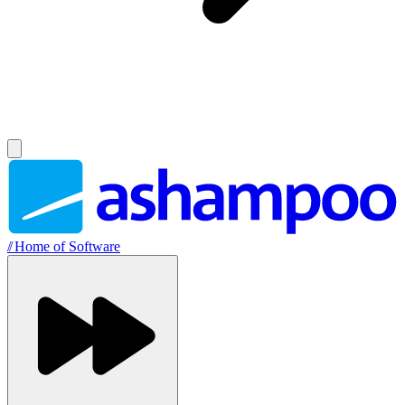
//
Home of Software