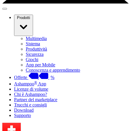
Prodotti
Multimedia
Sistema
Produttività
Sicurezza
Giochi
App per Mobile
Conoscenza e apprendimento
Offerte
%
®
Ashampoo
App
Licenze di volume
Chi è Ashampoo?
Partner del marketplace
Trucchi e consigli
Download
Supporto