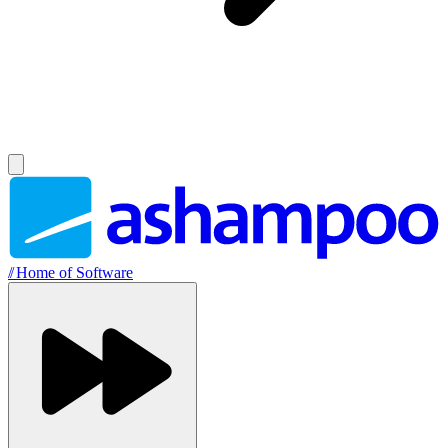
//
Home of Software