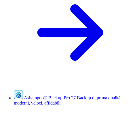
Ashampoo
®
Backup Pro 27
Backup di prima qualità:
moderni, veloci, affidabili