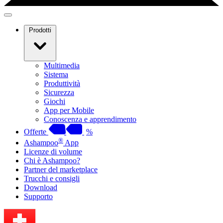
Prodotti
Multimedia
Sistema
Produttività
Sicurezza
Giochi
App per Mobile
Conoscenza e apprendimento
Offerte
%
®
Ashampoo
App
Licenze di volume
Chi è Ashampoo?
Partner del marketplace
Trucchi e consigli
Download
Supporto