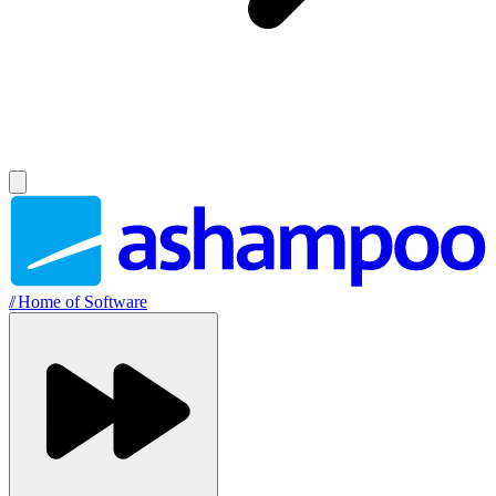
//
Home of Software