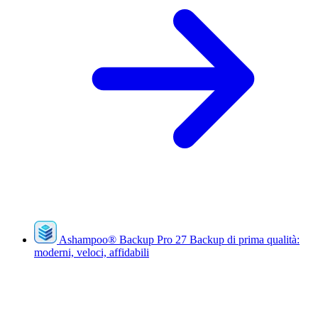
Ashampoo
®
Backup Pro 27
Backup di prima qualità:
moderni, veloci, affidabili