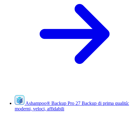
Ashampoo
®
Backup Pro 27
Backup di prima qualità:
moderni, veloci, affidabili