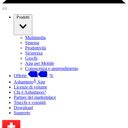
Prodotti
Multimedia
Sistema
Produttività
Sicurezza
Giochi
App per Mobile
Conoscenza e apprendimento
Offerte
%
®
Ashampoo
App
Licenze di volume
Chi è Ashampoo?
Partner del marketplace
Trucchi e consigli
Download
Supporto