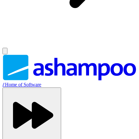
//
Home of Software