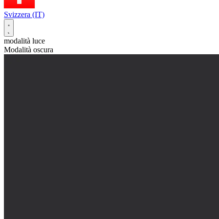
Svizzera (IT)
modalità luce
Modalità oscura