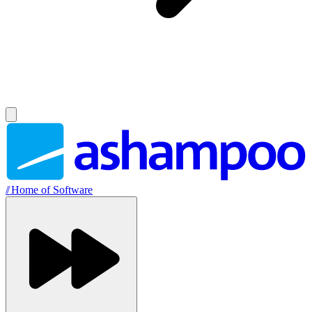
//
Home of Software