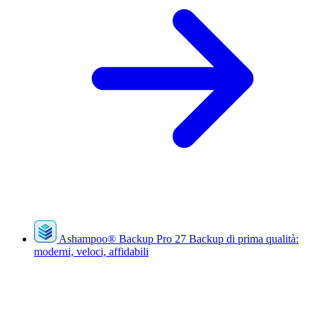
Ashampoo
®
Backup Pro 27
Backup di prima qualità:
moderni, veloci, affidabili