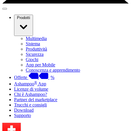
Prodotti
Multimedia
Sistema
Produttività
Sicurezza
Giochi
App per Mobile
Conoscenza e apprendimento
Offerte
%
®
Ashampoo
App
Licenze di volume
Chi è Ashampoo?
Partner del marketplace
Trucchi e consigli
Download
Supporto