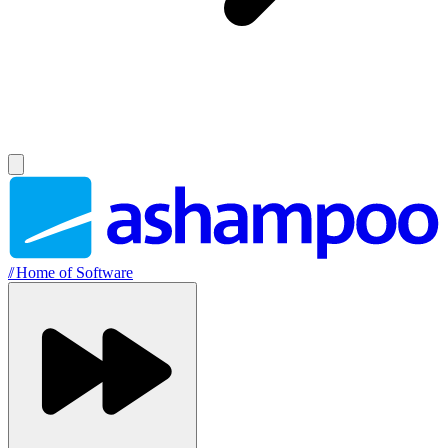
//
Home of Software