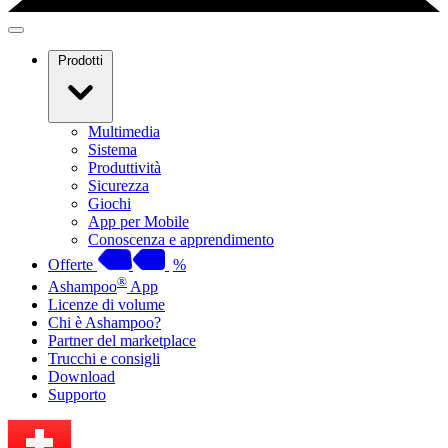
Prodotti
Multimedia
Sistema
Produttività
Sicurezza
Giochi
App per Mobile
Conoscenza e apprendimento
Offerte
%
®
Ashampoo
App
Licenze di volume
Chi è Ashampoo?
Partner del marketplace
Trucchi e consigli
Download
Supporto