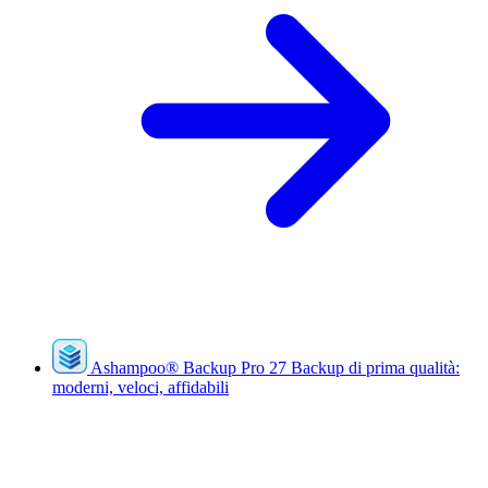
Ashampoo
®
Backup Pro 27
Backup di prima qualità:
moderni, veloci, affidabili