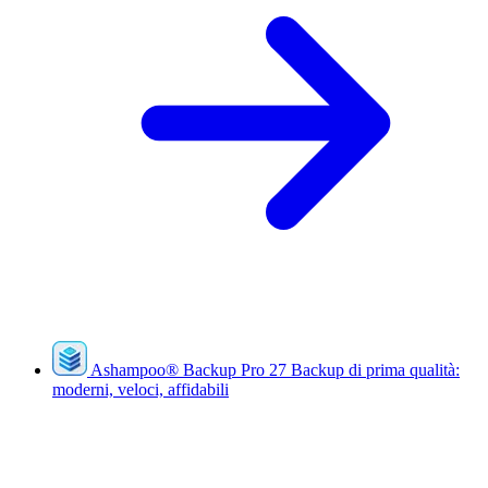
Ashampoo
®
Backup Pro 27
Backup di prima qualità:
moderni, veloci, affidabili