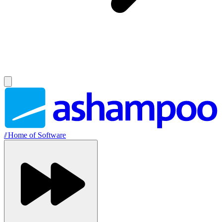
//
Home of Software