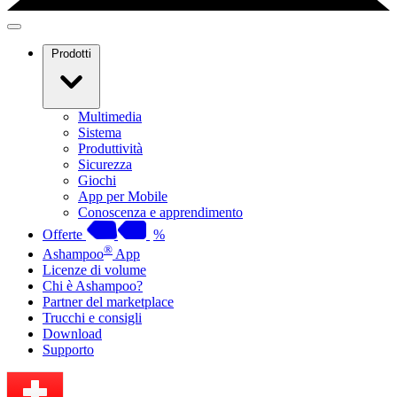
Prodotti
Multimedia
Sistema
Produttività
Sicurezza
Giochi
App per Mobile
Conoscenza e apprendimento
Offerte
%
®
Ashampoo
App
Licenze di volume
Chi è Ashampoo?
Partner del marketplace
Trucchi e consigli
Download
Supporto