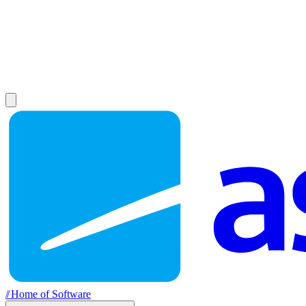
//
Home of Software