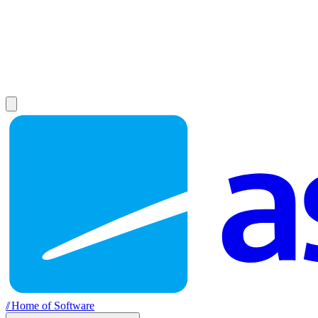
//
Home of Software