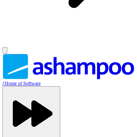
//
Home of Software