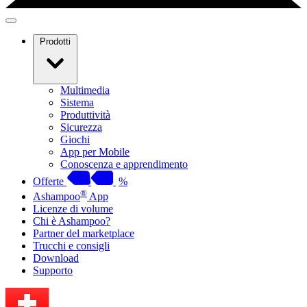
Prodotti
Multimedia
Sistema
Produttività
Sicurezza
Giochi
App per Mobile
Conoscenza e apprendimento
Offerte
%
®
Ashampoo
App
Licenze di volume
Chi è Ashampoo?
Partner del marketplace
Trucchi e consigli
Download
Supporto