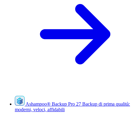
Ashampoo
®
Backup Pro 27
Backup di prima qualità:
moderni, veloci, affidabili