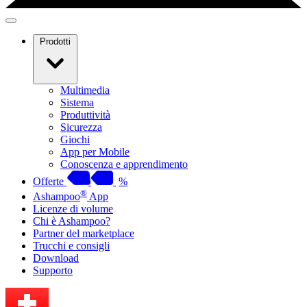
Prodotti
Multimedia
Sistema
Produttività
Sicurezza
Giochi
App per Mobile
Conoscenza e apprendimento
Offerte
%
®
Ashampoo
App
Licenze di volume
Chi è Ashampoo?
Partner del marketplace
Trucchi e consigli
Download
Supporto