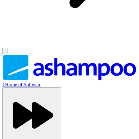
//
Home of Software