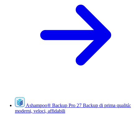
Ashampoo
®
Backup Pro 27
Backup di prima qualità:
moderni, veloci, affidabili