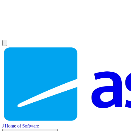
//
Home of Software