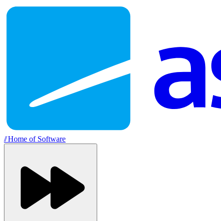
//
Home of Software