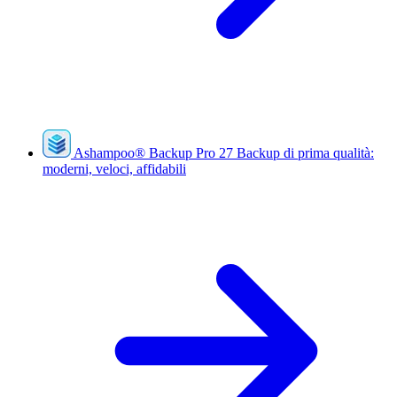
Ashampoo
®
Backup Pro 27
Backup di prima qualità:
moderni, veloci, affidabili