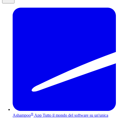
®
Ashampoo
App
Tutto il mondo del software su un'unica