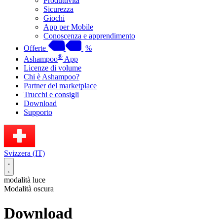
Produttività
Sicurezza
Giochi
App per Mobile
Conoscenza e apprendimento
Offerte
%
®
Ashampoo
App
Licenze di volume
Chi è Ashampoo?
Partner del marketplace
Trucchi e consigli
Download
Supporto
Svizzera (IT)
modalità luce
Modalità oscura
Download