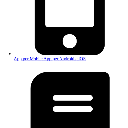
App per Mobile
App per Android e iOS